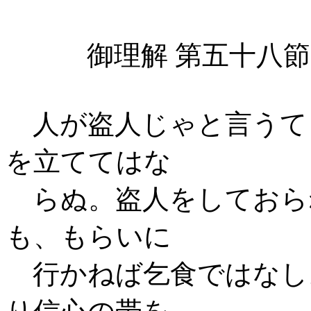
御理解 第五十八節
人が盗人じゃと言うて
を立ててはな
らぬ。盗人をしておら
も、もらいに
行かねば乞食ではなし