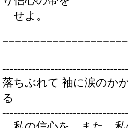
り信心の帯を
せよ。
====================
---------------------------------
落ちぶれて 袖に涙のか
る
---------------------------------
私の信心を、また、私