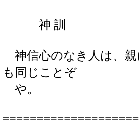
神 訓
神信心のなき人は、親
も同じことぞ
や。
====================